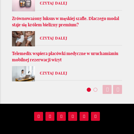
CZYTAJ DALEJ
Zrównoważony luksus w męskiej szafie. Dlaczego modal
staje się królem bielizny premium?
CZYTAJ DALEJ
Telemedix wspiera placówki medyczne w uruchamianiu
mobilnej rezerwacji wizyt
CZYTAJ DALEJ