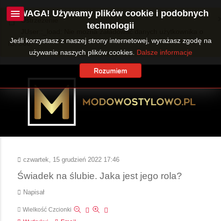
UWAGA! Używamy plików cookie i podobnych
Ostrzeżenie
technologii
JUser::_load: Nie można załadować danych użytkownika o
Jeśli korzystasz z naszej strony internetowej, wyrażasz zgodę na
ID: 360.
używanie naszych plików cookies.
Dalsze informacje
Rozumiem
czwartek, 15 grudzień 2022 17:46
Świadek na ślubie. Jaka jest jego rola?
Napisał
Wielkość Czcionki