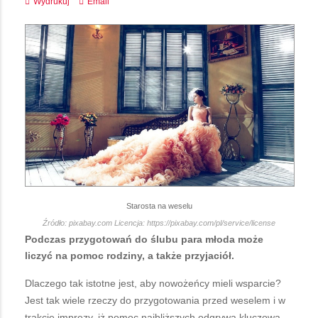
Wydrukuj
Email
Starosta na weselu
Źródło: pixabay.com Licencja: https://pixabay.com/pl/service/license
Podczas przygotowań do ślubu para młoda może
liczyć na pomoc rodziny, a także przyjaciół.
Dlaczego tak istotne jest, aby nowożeńcy mieli wsparcie?
Jest tak wiele rzeczy do przygotowania przed weselem i w
trakcie imprezy, iż pomoc najbliższych odgrywa kluczową