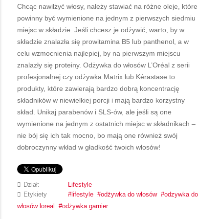
Chcąc nawilżyć włosy, należy stawiać na różne oleje, które
powinny być wymienione na jednym z pierwszych siedmiu
miejsc w składzie. Jeśli chcesz je odżywić, warto, by w
składzie znalazła się prowitamina B5 lub panthenol, a w
celu wzmocnienia najlepiej, by na pierwszym miejscu
znalazły się proteiny. Odżywka do włosów L’Oréal z serii
profesjonalnej czy odżywka Matrix lub Kérastase to
produkty, które zawierają bardzo dobrą koncentrację
składników w niewielkiej porcji i mają bardzo korzystny
skład. Unikaj parabenów i SLS-ów, ale jeśli są one
wymienione na jednym z ostatnich miejsc w składnikach –
nie bój się ich tak mocno, bo mają one również swój
dobroczynny wkład w gładkość twoich włosów!
Dział:
Lifestyle
Etykiety
lifestyle
odżywka do włosów
odzywka do
włosów loreal
odżywka garnier