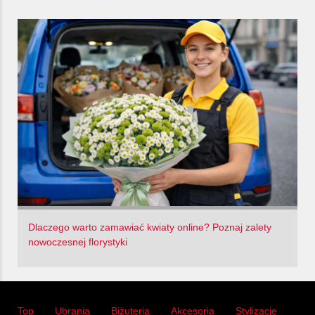
Dlaczego warto zamawiać kwiaty online? Poznaj zalety
nowoczesnej florystyki
Top
Ubrania
Biżuteria
Akcesoria
Stylizacje