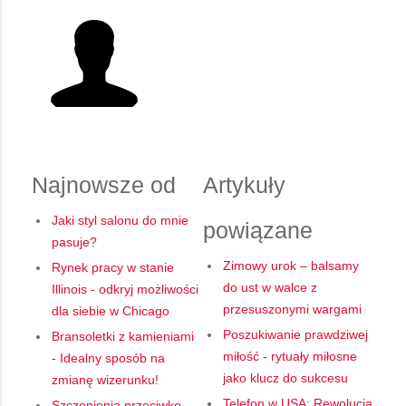
Najnowsze od
Artykuły
Jaki styl salonu do mnie
powiązane
pasuje?
Zimowy urok – balsamy
Rynek pracy w stanie
do ust w walce z
Illinois - odkryj możliwości
przesuszonymi wargami
dla siebie w Chicago
Poszukiwanie prawdziwej
Bransoletki z kamieniami
miłość - rytuały miłosne
- Idealny sposób na
jako klucz do sukcesu
zmianę wizerunku!
Telefon w USA: Rewolucja
Szczepienia przeciwko