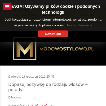
UWAGA! Używamy plików cookie i podobnych
Ostrzeżenie
technologii
JUser::_load: Nie można załadować danych użytkownika o
Jeśli korzystasz z naszej strony internetowej, wyrażasz zgodę na
ID: 360.
używanie naszych plików cookies.
Dalsze informacje
Rozumiem
wtorek, 17 grudzień 2019 20:48
Dopasuj odżywkę do rodzaju włosów –
porady
Napisał
Wielkość Czcionki