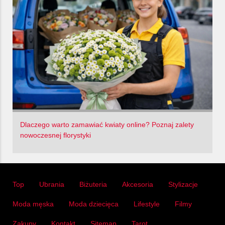
Dlaczego warto zamawiać kwiaty online? Poznaj zalety
nowoczesnej florystyki
Top
Ubrania
Biżuteria
Akcesoria
Stylizacje
Moda męska
Moda dziecięca
Lifestyle
Filmy
Zakupy
Kontakt
Sitemap
Tarot