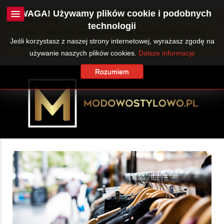
UWAGA! Używamy plików cookie i podobnych
Ostrzeżenie
technologii
JUser::_load: Nie można załadować danych użytkownika o
Jeśli korzystasz z naszej strony internetowej, wyrażasz zgodę na
ID: 360.
używanie naszych plików cookies.
Dalsze informacje
Rozumiem