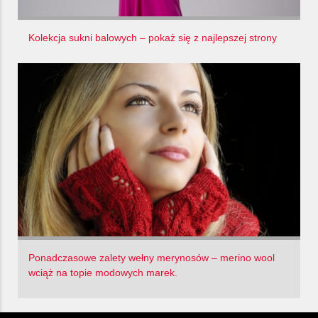
Kolekcja sukni balowych – pokaż się z najlepszej strony
Ponadczasowe zalety wełny merynosów – merino wool
wciąż na topie modowych marek.