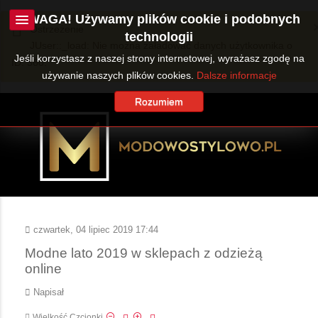
UWAGA! Używamy plików cookie i podobnych
Ostrzeżenie
technologii
JUser::_load: Nie można załadować danych użytkownika o
Jeśli korzystasz z naszej strony internetowej, wyrażasz zgodę na
ID: 360.
używanie naszych plików cookies.
Dalsze informacje
Rozumiem
czwartek, 04 lipiec 2019 17:44
Modne lato 2019 w sklepach z odzieżą
online
Napisał
Wielkość Czcionki