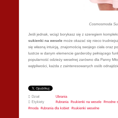
Cosmosmoda Suk
Jeśli jednak, wciąż borykasz się z szeregiem komplek
sukienki na wesele
może okazać się nieco trudniejsz
się własną intuicją, znajomością swojego ciała oraz p
lustrze w danym elemencie garderoby pełniącego fun
popularność odzieży weselnej zarówno dla Panny Młodej
wątpliwości, każda z zainteresowanych osób odnajdzie
Dział:
Ubrania
Etykiety
ubrania
sukienki na wesele
modne s
moda
ubrania dla kobiet
sukienki weselne