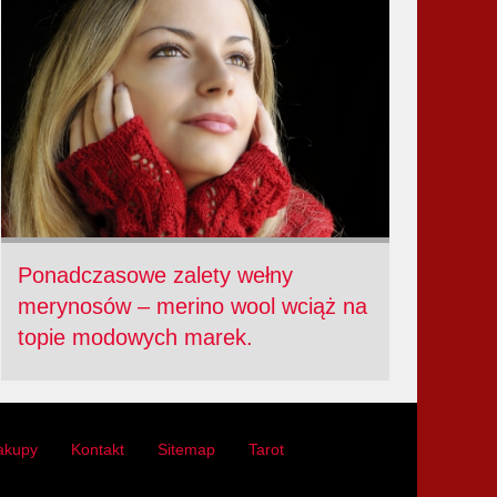
Ponadczasowe zalety wełny
merynosów – merino wool wciąż na
topie modowych marek.
akupy
Kontakt
Sitemap
Tarot