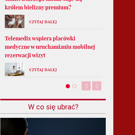
królem bielizny premium?
CZYTAJ DALEJ
Telemedix wspiera placówki
medyczne w uruchamianiu mobilnej
rezerwacji wizyt
CZYTAJ DALEJ
W co się ubrać?