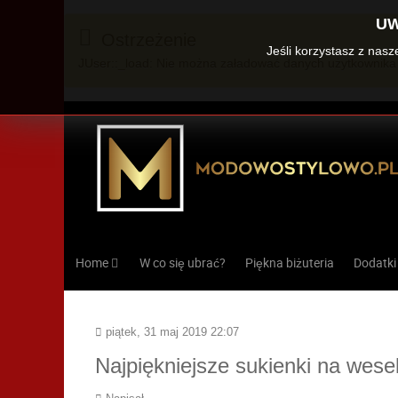
UW
Ostrzeżenie
Jeśli korzystasz z nas
JUser::_load: Nie można załadować danych użytkownika 
Home
W co się ubrać?
Piękna biżuteria
Dodatki
piątek, 31 maj 2019 22:07
Najpiękniejsze sukienki na wese