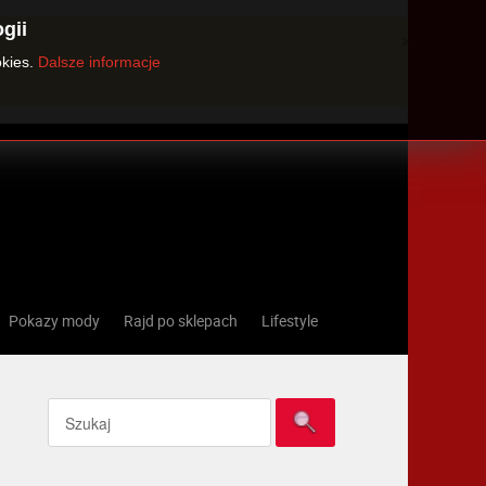
gii
×
okies.
Dalsze informacje
Pokazy mody
Rajd po sklepach
Lifestyle