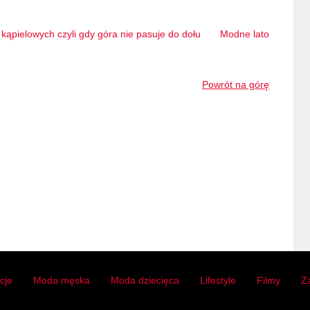
kąpielowych czyli gdy góra nie pasuje do dołu
Modne lato
Powrót na górę
acje
Moda męska
Moda dziecięca
Lifestyle
Filmy
Z