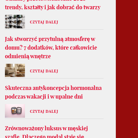
trendy, kształty i jak dobrać do twarzy
CZYTAJ DALEJ
Jak stworzyć przytulną atmosferę w
domu? 7 dodatków, które całkowicie
odmienią wnętrze
CZYTAJ DALEJ
Skuteczna antykoncepcja hormonalna
podczas wakacji i w upalne dni
CZYTAJ DALEJ
Zrównoważony luksus w męskiej
szafie. Dlaczego modal staje się