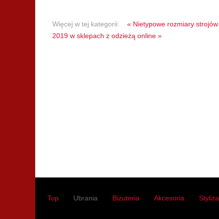
Więcej w tej kategorii:
« Nietypowe rozmiary strojów 
2019 w sklepach z odzieżą online »
Top
Ubrania
Biżuteria
Akcesoria
Styliz