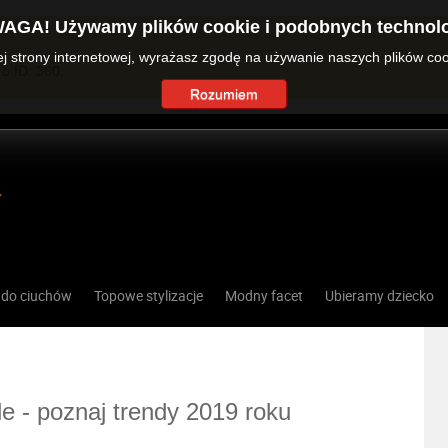
AGA! Używamy plików cookie i podobnych technolo
zej strony internetowej, wyrażasz zgodę na używanie naszych plików co
o ID: 360.
Rozumiem
 do ciuchów
Topowe stylizacje
Modny facet
Ubieramy dziecko
le - poznaj trendy 2019 roku