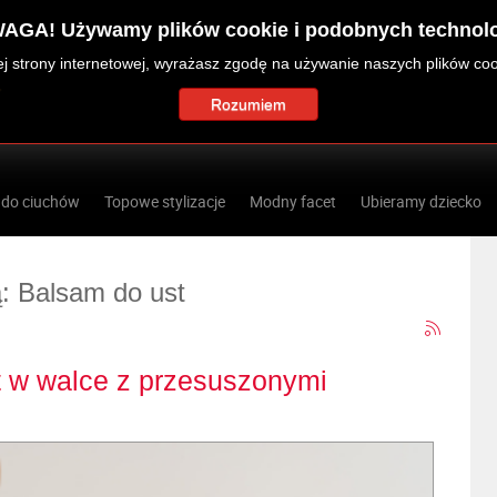
AGA! Używamy plików cookie i podobnych technolo
zej strony internetowej, wyrażasz zgodę na używanie naszych plików co
Rozumiem
 do ciuchów
Topowe stylizacje
Modny facet
Ubieramy dziecko
ą: Balsam do ust
t w walce z przesuszonymi