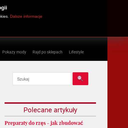
gii
okies.
Dalsze informacje
Pokazy mody
Rajd po sklepach
Lifestyle
Polecane artykuły
Preparaty do rzęs - jak zbudować