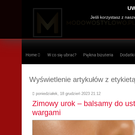
UW
Jeśli korzystasz z nas
Home
W co się ubrać?
Piękna biżuteria
Dodatki
Wyświetlenie artykułów z etykiet
poniedziałek, 18 grudzień 2023 21:12
Zimowy urok – balsamy do us
wargami