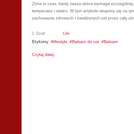
Zima to czas, kiedy nasza skóra wymaga szczególnej o
temperatur i wiatru. W tym artykule skupimy się na t
zachowania zdrowych i nawilżonych ust przez cały z
Dział:
Life
Etykiety
lifestyle
Balsam do ust
Balsam
Czytaj dalej...