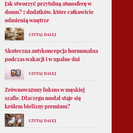
Jak stworzyć przytulną atmosferę w
domu? 7 dodatków, które całkowicie
odmienią wnętrze
CZYTAJ DALEJ
Skuteczna antykoncepcja hormonalna
podczas wakacji i w upalne dni
CZYTAJ DALEJ
Zrównoważony luksus w męskiej
szafie. Dlaczego modal staje się
królem bielizny premium?
CZYTAJ DALEJ