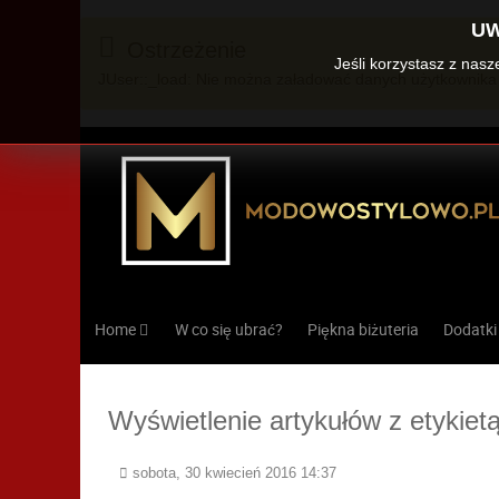
UW
Ostrzeżenie
Jeśli korzystasz z nas
JUser::_load: Nie można załadować danych użytkownika 
Home
W co się ubrać?
Piękna biżuteria
Dodatki
Wyświetlenie artykułów z etykiet
sobota, 30 kwiecień 2016 14:37