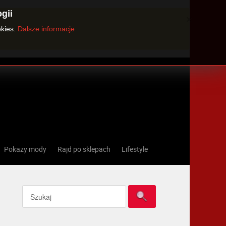
gii
×
okies.
Dalsze informacje
Pokazy mody
Rajd po sklepach
Lifestyle