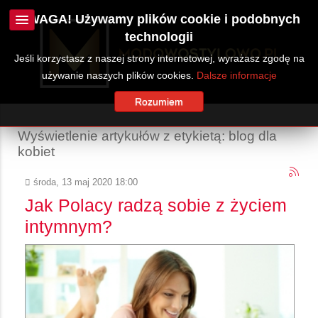
UWAGA! Używamy plików cookie i podobnych
technologii
Jeśli korzystasz z naszej strony internetowej, wyrażasz zgodę na
używanie naszych plików cookies.
Dalsze informacje
Rozumiem
Wyświetlenie artykułów z etykietą: blog dla
kobiet
środa, 13 maj 2020 18:00
Jak Polacy radzą sobie z życiem
intymnym?