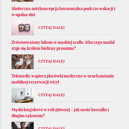
Skuteczna antykoncepcja hormonalna podczas wakacji i
w upalne dni
CZYTAJ DALEJ
Zrównoważony luksus w męskiej szafie. Dlaczego modal
staje się królem bielizny premium?
CZYTAJ DALEJ
Telemedix wspiera placówki medyczne w uruchamianiu
mobilnej rezerwacji wizyt
CZYTAJ DALEJ
Męski longsleeve w roli głównej – jak nosić koszulki z
długim rękawem?
CZYTAJ DALEJ