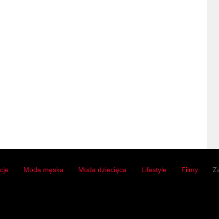
acje
Moda męska
Moda dziecięca
Lifestyle
Filmy
Z