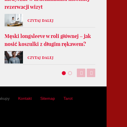
rezerwacji wizyt
CZYTAJ DALEJ
Męski longsleeve w roli głównej – jak
nosić koszulki z długim rękawem?
CZYTAJ DALEJ
akupy
Kontakt
Sitemap
Tarot