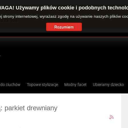
AGA! Używamy plików cookie i podobnych technolo
zej strony internetowej, wyrażasz zgodę na używanie naszych plików co
o ID: 360.
Rozumiem
 do ciuchów
Topowe stylizacje
Modny facet
Ubieramy dziecko
: parkiet drewniany