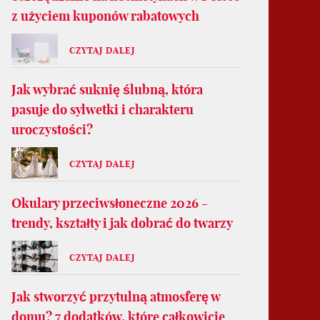
z użyciem kuponów rabatowych
CZYTAJ DALEJ
Jak wybrać suknię ślubną, która
pasuje do sylwetki i charakteru
uroczystości?
CZYTAJ DALEJ
Okulary przeciwsłoneczne 2026 -
trendy, kształty i jak dobrać do twarzy
CZYTAJ DALEJ
Jak stworzyć przytulną atmosferę w
domu? 7 dodatków, które całkowicie