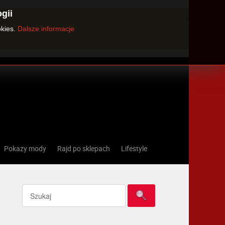
gii
×
okies.
Dalsze informacje
Pokazy mody
Rajd po sklepach
Lifestyle