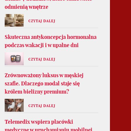
odmienią wnętrze
CZYTAJ DALEJ
Skuteczna antykoncepcja hormonalna
podczas wakacji i w upalne dni
CZYTAJ DALEJ
Zrównoważony luksus w męskiej
szafie. Dlaczego modal staje się
królem bielizny premium?
CZYTAJ DALEJ
Telemedix wspiera placówki
medyczne w uruchamianiu mobilnej