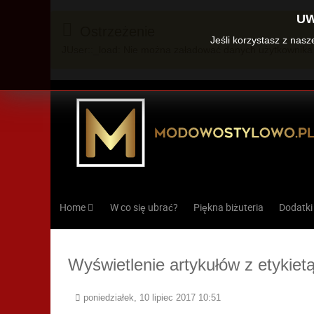
UW
Ostrzeżenie
Jeśli korzystasz z nas
JUser::_load: Nie można załadować danych użytkownika 
Home
W co się ubrać?
Piękna biżuteria
Dodatki
Wyświetlenie artykułów z etykietą
poniedziałek, 10 lipiec 2017 10:51