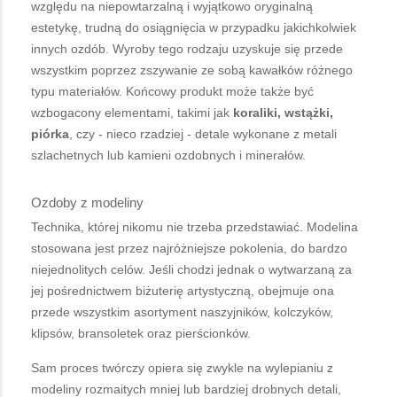
względu na niepowtarzalną i wyjątkowo oryginalną
estetykę, trudną do osiągnięcia w przypadku jakichkolwiek
innych ozdób. Wyroby tego rodzaju uzyskuje się przede
wszystkim poprzez zszywanie ze sobą kawałków różnego
typu materiałów. Końcowy produkt może także być
wzbogacony elementami, takimi jak
koraliki, wstążki,
piórka
, czy - nieco rzadziej - detale wykonane z metali
szlachetnych lub kamieni ozdobnych i minerałów.
Ozdoby z modeliny
Technika, której nikomu nie trzeba przedstawiać. Modelina
stosowana jest przez najróżniejsze pokolenia, do bardzo
niejednolitych celów. Jeśli chodzi jednak o wytwarzaną za
jej pośrednictwem biżuterię artystyczną, obejmuje ona
przede wszystkim asortyment naszyjników, kolczyków,
klipsów, bransoletek oraz pierścionków.
Sam proces twórczy opiera się zwykle na wylepianiu z
modeliny rozmaitych mniej lub bardziej drobnych detali,