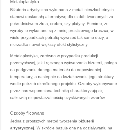
Metaloplastyka
Biżuteria artystyczna wykonana z metali nieszlachetnych
stanowi doskonałą alternatywę dla ozdób tworzonych za
pośrednictwem złota, srebra, czy platyny. Pomimo, że
wyroby te wykonane są z mniej prestiżowego kruszca, w
wielu przypadkach potrafią wywrzeć tak samo duży, a
nierzadko nawet większy efekt stylistyczny.
Metaloplastyka, zarówno w przypadku produkcji
przemysłowej, jak i ręcznego wytwarzania biżuterii, polega
na podgrzaniu danego materiału do odpowiedniej
temperatury, a następnie na kształtowaniu jego struktury
wedle potrzeb określonego projektu. Ozdoby wykonywane
przez nas wspomnianą techniką charakteryzują się
całkowitą niepowtarzalnością uzyskiwanych wzorów.
Ozdoby filcowane
Jedna z prostszych metod tworzenia
biżuterii
artystycznej.
W skrócie bazuje ona na odziaływaniu na