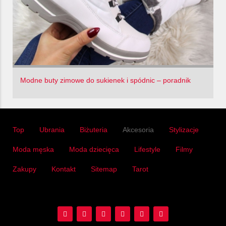
Modne buty zimowe do sukienek i spódnic – poradnik
Top
Ubrania
Biżuteria
Akcesoria
Stylizacje
Moda męska
Moda dziecięca
Lifestyle
Filmy
Zakupy
Kontakt
Sitemap
Tarot