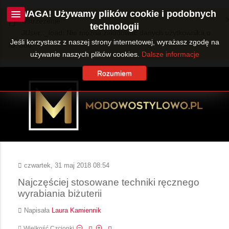
UWAGA! Używamy plików cookie i podobnych
Ostrzeżenie
technologii
JUser::_load: Nie można załadować danych użytkownika o
Jeśli korzystasz z naszej strony internetowej, wyrażasz zgodę na
ID: 360.
używanie naszych plików cookies.
Dalsze informacje
Rozumiem
czwartek, 31 maj 2018 08:54
Najczęściej stosowane techniki ręcznego
wyrabiania biżuterii
Napisała
Laura Kamiennik
Wielkość Czcionki