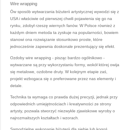
Wire wrapping
Ów sposób wytwarzania biżuterii artystycznej wywodzi się z
USA i właściwie od pierwszej chwili pojawienia się go na
rynku, zdobył rzeszę wiernych fanów. W Polsce również z
każdym dniem metoda ta zyskuje na popularności, bowiem
stanowi ona rozwiązanie stosunkowo proste, które
jednocześnie zapewnia doskonale prezentujący się efekt.
Ozdoby wire wrapping - pisząc bardzo ogólnikowo -
wytwarzane są przy wykorzystaniu formy, wokół której owija
się metalowe, ozdobne druty. W kolejnym etapie zaś,
projekt wzbogaca się o preferowane przez nas elementy i
detale.
Technika ta wymaga co prawda dużej precyzji, jednak przy
odpowiednich umiejętnościach i kreatywności ze strony
artysty, pozwala stworzyć niezwykle zjawiskowe wyroby o
najrozmaitszych kształtach i wzorach.
Samodzielne wykonanie biżuterii dla siebie lub kogoś