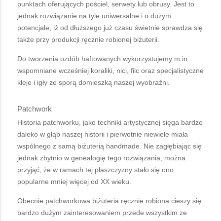
punktach oferujących pościel, serwety lub obrusy. Jest to
jednak rozwiązanie na tyle uniwersalne i o dużym
potencjale, iż od dłuższego już czasu świetnie sprawdza się
także przy produkcji ręcznie robionej biżuterii.
Do tworzenia ozdób haftowanych wykorzystujemy m.in.
wspomniane wcześniej koraliki, nici, filc oraz specjalistyczne
kleje i igły ze sporą domieszką naszej wyobraźni.
Patchwork
Historia patchworku, jako techniki artystycznej sięga bardzo
daleko w głąb naszej historii i pierwotnie niewiele miała
wspólnego z samą biżuterią handmade. Nie zagłębiając się
jednak zbytnio w genealogię tego rozwiązania, można
przyjąć, że w ramach tej płaszczyzny stało się ono
popularne mniej więcej od XX wieku.
Obecnie patchworkowa biżuteria ręcznie robiona cieszy się
bardzo dużym zainteresowaniem przede wszystkim ze