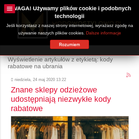
UWAGA! Używamy plików cookie i podobnych
technologii
Jeśli korzystasz z naszej strony internetowej, wyrażasz zgodę na
używanie naszych plików cookies.
Dalsze informacje
Rozumiem
Wyświetlenie artykułów z etykietą: kody
rabatowe na ubrania
niedziela, 24 maj 2020 13:22
Znane sklepy odzieżowe
udostępniają niezwykłe kody
rabatowe