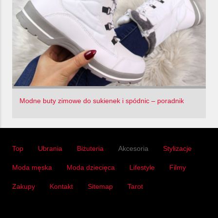
Modne buty zimowe do sukienek i spódnic – poradnik
Top
Ubrania
Biżuteria
Akcesoria
Stylizacje
Moda męska
Moda dziecięca
Lifestyle
Filmy
Zakupy
Kontakt
Sitemap
Tarot