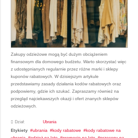
Zakupy odzieżowe mogą być dużym obciążeniem
finansowym dla domowego budżetu. Warto skorzystać więc
z udostępnianych regularnie przez różne marki i sklepy
kuponów rabatowych. W dzisiejszym artykule
przedstawiamy zasady działania kodów rabatowych oraz
podpowiemy, gdzie ich szukać. Zapraszamy również na
przegląd najciekawszych okazji i ofert znanych sklepów
odzieżowych.
Dział:
Ubrania
Etykiety
ubrania
kody rabatowe
kody rabatowe na
ubrania
odzież na lato
promocje na lato
przeceny na