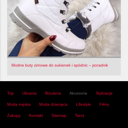
Modne buty zimowe do sukienek i spódnic – poradnik
Top
Ubrania
Biżuteria
Akcesoria
Stylizacje
Moda męska
Moda dziecięca
Lifestyle
Filmy
Zakupy
Kontakt
Sitemap
Tarot