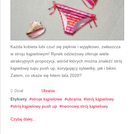
Każda kobieta lubi czuć się pięknie i wyjątkowo, zwłaszcza
w stroju kąpielowym! Rynek odzieżowy oferuje wiele
atrakcyjnych propozycji, wśród których można znaleźć strój
kąpielowy tupu push up, korygujący sylwetkę, jak i bikini.
Zatem, co okaże się hitem lata 2020?
Dział:
Ubrania
Etykiety
stroje kąpielowe
ubrania
strój kąpielowy
strój kąpielowy push up
neonowy strój kąpielowy
Czytaj dalej...