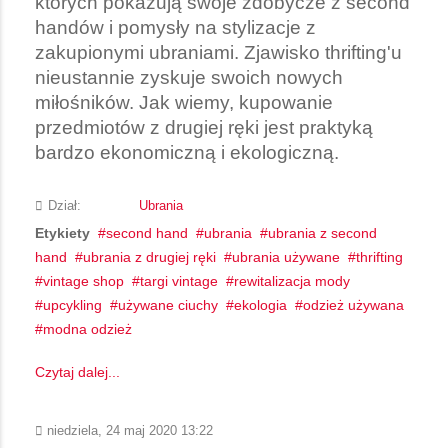
których pokazują swoje zdobycze z second
handów i pomysły na stylizacje z
zakupionymi ubraniami. Zjawisko thrifting'u
nieustannie zyskuje swoich nowych
miłośników. Jak wiemy, kupowanie
przedmiotów z drugiej ręki jest praktyką
bardzo ekonomiczną i ekologiczną.
Dział:
Ubrania
Etykiety
second hand
ubrania
ubrania z second
hand
ubrania z drugiej ręki
ubrania używane
thrifting
vintage shop
targi vintage
rewitalizacja mody
upcykling
używane ciuchy
ekologia
odzież używana
modna odzież
Czytaj dalej...
niedziela, 24 maj 2020 13:22