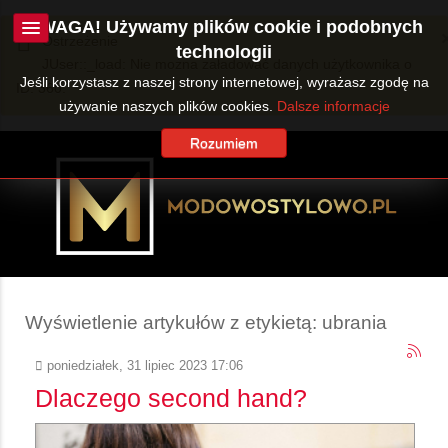
UWAGA! Używamy plików cookie i podobnych
Ostrzeżenie
technologii
JUser::_load: Nie można załadować danych użytkownika o
Jeśli korzystasz z naszej strony internetowej, wyrażasz zgodę na
ID: 360.
używanie naszych plików cookies.
Dalsze informacje
Rozumiem
Wyświetlenie artykułów z etykietą: ubrania
poniedziałek, 31 lipiec 2023 17:06
Dlaczego second hand?