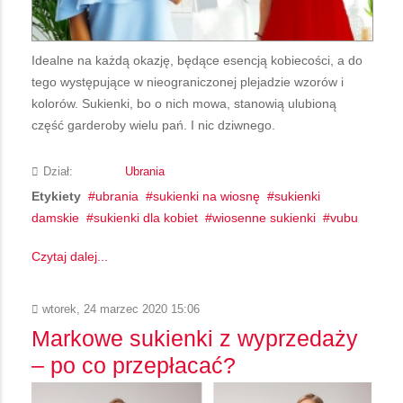
Idealne na każdą okazję, będące esencją kobiecości, a do
tego występujące w nieograniczonej plejadzie wzorów i
kolorów. Sukienki, bo o nich mowa, stanowią ulubioną
część garderoby wielu pań. I nic dziwnego.
Dział:
Ubrania
Etykiety
ubrania
sukienki na wiosnę
sukienki
damskie
sukienki dla kobiet
wiosenne sukienki
vubu
Czytaj dalej...
wtorek, 24 marzec 2020 15:06
Markowe sukienki z wyprzedaży
– po co przepłacać?