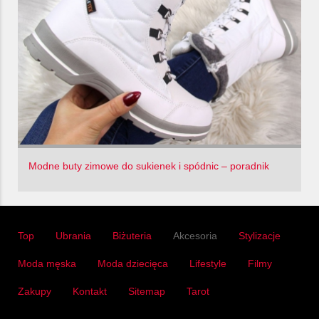
Modne buty zimowe do sukienek i spódnic – poradnik
Top
Ubrania
Biżuteria
Akcesoria
Stylizacje
Moda męska
Moda dziecięca
Lifestyle
Filmy
Zakupy
Kontakt
Sitemap
Tarot