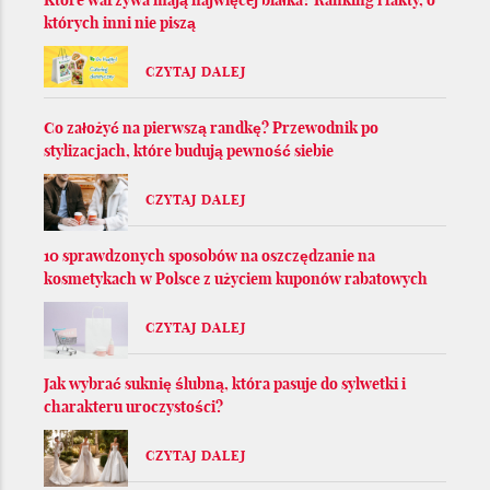
Które warzywa mają najwięcej białka? Ranking i fakty, o
których inni nie piszą
CZYTAJ DALEJ
Co założyć na pierwszą randkę? Przewodnik po
stylizacjach, które budują pewność siebie
CZYTAJ DALEJ
10 sprawdzonych sposobów na oszczędzanie na
kosmetykach w Polsce z użyciem kuponów rabatowych
CZYTAJ DALEJ
Jak wybrać suknię ślubną, która pasuje do sylwetki i
charakteru uroczystości?
CZYTAJ DALEJ