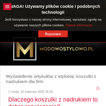
UWAGA! Używamy plików cookie i podobnych
Ostrzeżenie
technologii
JUser::_load: Nie można załadować danych użytkownika o
Jeśli korzystasz z naszej strony internetowej, wyrażasz zgodę na
ID: 360.
używanie naszych plików cookies.
Dalsze informacje
Rozumiem
Wyświetlenie artykułów z etykietą: koszulki z
nadrukiem dla firm
środa, 22 kwiecień 2020 16:24
Dlaczego koszulki z nadrukiem to