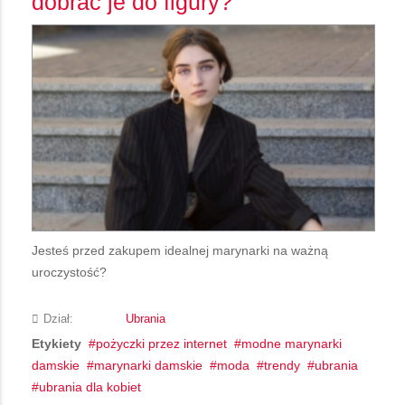
dobrać je do figury?
Jesteś przed zakupem idealnej marynarki na ważną
uroczystość?
Dział:
Ubrania
Etykiety
pożyczki przez internet
modne marynarki
damskie
marynarki damskie
moda
trendy
ubrania
ubrania dla kobiet