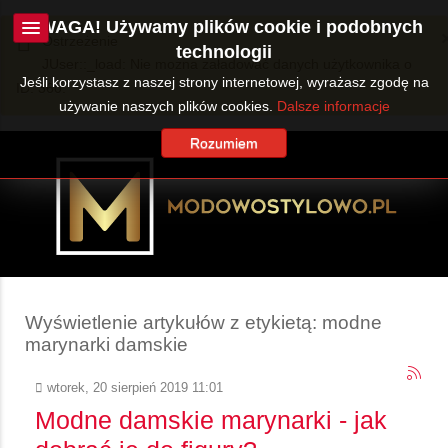
UWAGA! Używamy plików cookie i podobnych
Ostrzeżenie
technologii
JUser::_load: Nie można załadować danych użytkownika o
Jeśli korzystasz z naszej strony internetowej, wyrażasz zgodę na
ID: 360.
używanie naszych plików cookies.
Dalsze informacje
Rozumiem
Wyświetlenie artykułów z etykietą: modne
marynarki damskie
wtorek, 20 sierpień 2019 11:01
Modne damskie marynarki - jak