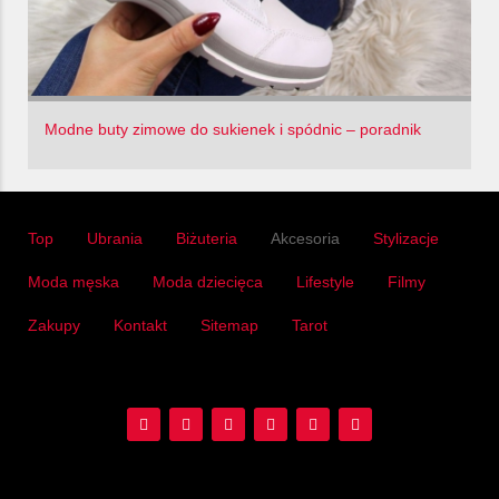
Modne buty zimowe do sukienek i spódnic – poradnik
Top
Ubrania
Biżuteria
Akcesoria
Stylizacje
Moda męska
Moda dziecięca
Lifestyle
Filmy
Zakupy
Kontakt
Sitemap
Tarot