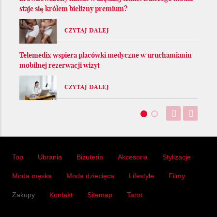
staje się królem bielizny premium?
CZYTAJ DALEJ
Telemedix wspiera placówki medyczne w uruchamianiu
mobilnej rezerwacji wizyt
CZYTAJ DALEJ
Top
Ubrania
Biżuteria
Akcesoria
Stylizacje
Moda męska
Moda dziecięca
Lifestyle
Filmy
Zakupy
Kontakt
Sitemap
Tarot