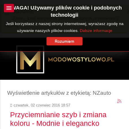
UWAGA! Używamy plików cookie i podobnych
Ostrzeżenie
technologii
JUser::_load: Nie można załadować danych użytkownika o
Jeśli korzystasz z naszej strony internetowej, wyrażasz zgodę na
ID: 360.
używanie naszych plików cookies.
Dalsze informacje
Rozumiem
Wyświetlenie artykułów z etykietą: NZauto
czwartek, 02 czerwiec 2016 18:57
Przyciemnianie szyb i zmiana
koloru - Modnie i elegancko