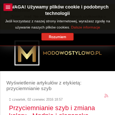
UWAGA! Używamy plików cookie i podobnych
Ostrzeżenie
technologii
JUser::_load: Nie można załadować danych użytkownika o
Jeśli korzystasz z naszej strony internetowej, wyrażasz zgodę na
ID: 360.
używanie naszych plików cookies.
Dalsze informacje
Rozumiem
Wyświetlenie artykułów z etykietą:
przyciemnianie szyb
czwartek, 02 czerwiec 2016 18:57
Przyciemnianie szyb i zmiana