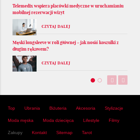
Telemedix wspiera placówki medyczne w uruchamianiu
mobilnej rezerwacji wizyt
CZYTAJ DALEJ
Męski longsleeve w roli głównej – jak nosić koszulki z
długim rękawem?
CZYTAJ DALEJ
Top
Ubrania
Biżuteria
Akcesoria
Stylizacje
Moda męska
Moda dziecięca
Lifestyle
Filmy
Zakupy
Kontakt
Sitemap
Tarot