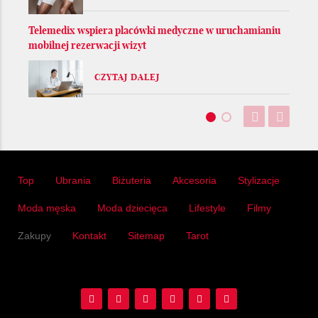
Telemedix wspiera placówki medyczne w uruchamianiu
mobilnej rezerwacji wizyt
CZYTAJ DALEJ
Top
Ubrania
Biżuteria
Akcesoria
Stylizacje
Moda męska
Moda dziecięca
Lifestyle
Filmy
Zakupy
Kontakt
Sitemap
Tarot