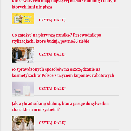
Które warzywa mają najwięcej białka? Ranking i fakty, o
których inni nie piszą
CZYTAJ DALEJ
Co założyć na pierwszą randkę? Przewodnik po
stylizacjach, które budują pewność siebie
CZYTAJ DALEJ
10 sprawdzonych sposobów na oszczędzanie na
kosmetykach w Polsce z użyciem kuponów rabatowych
CZYTAJ DALEJ
Jak wybrać suknię ślubną, która pasuje do sylwetki i
charakteru uroczystości?
CZYTAJ DALEJ