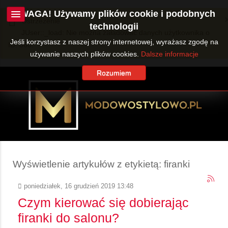
UWAGA! Używamy plików cookie i podobnych
Ostrzeżenie
technologii
JUser::_load: Nie można załadować danych użytkownika o
Jeśli korzystasz z naszej strony internetowej, wyrażasz zgodę na
ID: 360.
używanie naszych plików cookies.
Dalsze informacje
Rozumiem
Wyświetlenie artykułów z etykietą: firanki
poniedziałek, 16 grudzień 2019 13:48
Czym kierować się dobierając
firanki do salonu?