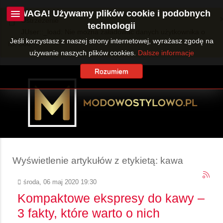
UWAGA! Używamy plików cookie i podobnych
Ostrzeżenie
technologii
JUser::_load: Nie można załadować danych użytkownika o
Jeśli korzystasz z naszej strony internetowej, wyrażasz zgodę na
ID: 360.
używanie naszych plików cookies.
Dalsze informacje
Rozumiem
Wyświetlenie artykułów z etykietą: kawa
środa, 06 maj 2020 19:30
Kompaktowe ekspresy do kawy –
3 fakty, które warto o nich