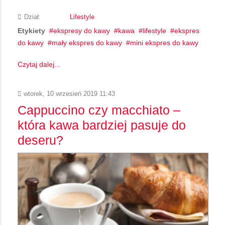
Dział:
Lifestyle
Etykiety
ekspresy do kawy
kawa
lifestyle
ekspres
do kawy
mały ekspres do kawy
mini ekspres do kawy
Czytaj dalej...
wtorek, 10 wrzesień 2019 11:43
Cappuccino czy macchiato –
która kawa bardziej pasuje do
deseru?