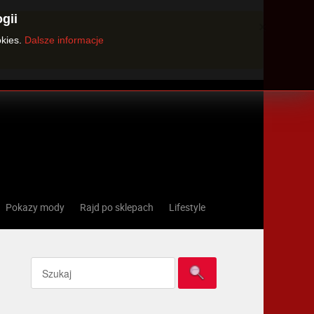
gii
×
okies.
Dalsze informacje
Pokazy mody
Rajd po sklepach
Lifestyle