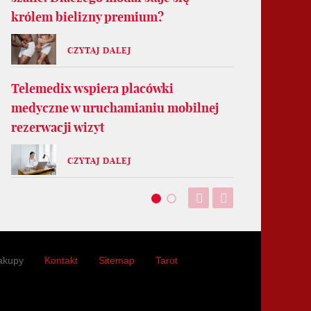
królem bielizny premium?
CZYTAJ DALEJ
Telemedix wspiera placówki
medyczne w uruchamianiu mobilnej
rezerwacji wizyt
CZYTAJ DALEJ
akupy
Kontakt
Sitemap
Tarot