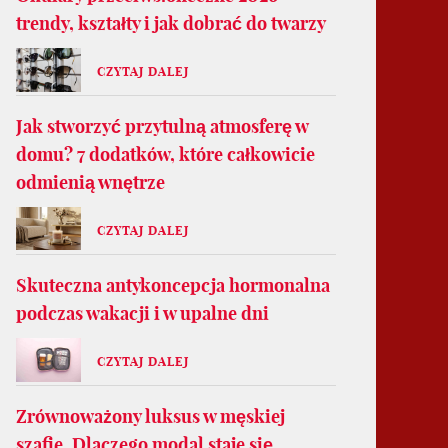
trendy, kształty i jak dobrać do twarzy
CZYTAJ DALEJ
Jak stworzyć przytulną atmosferę w
domu? 7 dodatków, które całkowicie
odmienią wnętrze
CZYTAJ DALEJ
Skuteczna antykoncepcja hormonalna
podczas wakacji i w upalne dni
CZYTAJ DALEJ
Zrównoważony luksus w męskiej
szafie. Dlaczego modal staje się