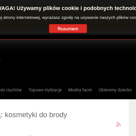
AGA! Używamy plików cookie i podobnych technolo
zej strony internetowej, wyrażasz zgodę na używanie naszych plików co
o ID: 360.
Rozumiem
 do ciuchów
Topowe stylizacje
Modny facet
Ubieramy dziecko
ą: kosmetyki do brody