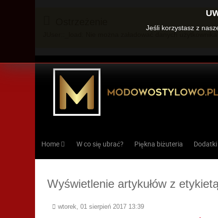
UW
Ostrzeżenie
Jeśli korzystasz z nas
JUser::_load: Nie można załadować danych użytkownika 
Home
W co się ubrać?
Piękna biżuteria
Dodatki
Wyświetlenie artykułów z etykiet
wtorek, 01 sierpień 2017 13:39