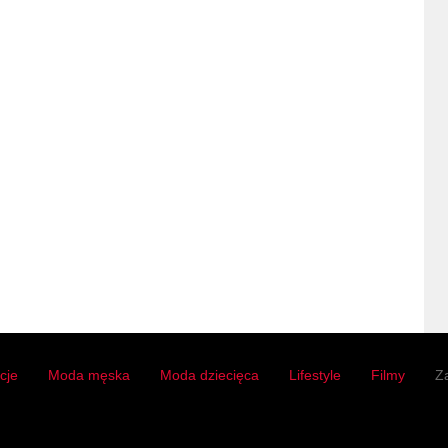
acje
Moda męska
Moda dziecięca
Lifestyle
Filmy
Z