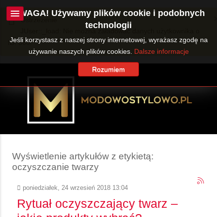
UWAGA! Używamy plików cookie i podobnych
Ostrzeżenie
technologii
JUser::_load: Nie można załadować danych użytkownika o
Jeśli korzystasz z naszej strony internetowej, wyrażasz zgodę na
ID: 360.
używanie naszych plików cookies.
Dalsze informacje
Rozumiem
Wyświetlenie artykułów z etykietą:
oczyszczanie twarzy
poniedziałek, 24 wrzesień 2018 13:04
Rytuał oczyszczający twarz –