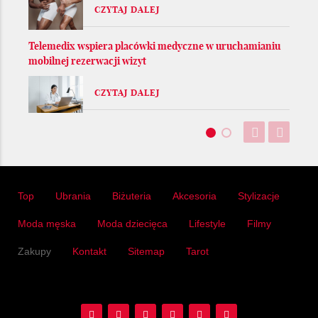
CZYTAJ DALEJ
Telemedix wspiera placówki medyczne w uruchamianiu
mobilnej rezerwacji wizyt
CZYTAJ DALEJ
Top
Ubrania
Biżuteria
Akcesoria
Stylizacje
Moda męska
Moda dziecięca
Lifestyle
Filmy
Zakupy
Kontakt
Sitemap
Tarot