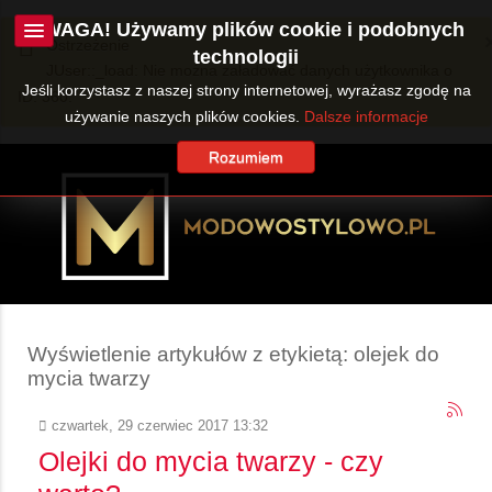
UWAGA! Używamy plików cookie i podobnych
Ostrzeżenie
technologii
JUser::_load: Nie można załadować danych użytkownika o
Jeśli korzystasz z naszej strony internetowej, wyrażasz zgodę na
ID: 360.
używanie naszych plików cookies.
Dalsze informacje
Rozumiem
Wyświetlenie artykułów z etykietą: olejek do
mycia twarzy
czwartek, 29 czerwiec 2017 13:32
Olejki do mycia twarzy - czy