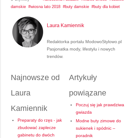
damskie
wiosna lato 2018
buty damskie
buty dla kobiet
Laura Kamiennik
Redaktorka portalu ModowoStylowo.pl
Pasjonatka mody, lifestylu i nowych
trendów.
Najnowsze od
Artykuły
Laura
powiązane
Poczuj się jak prawdziwa
Kamiennik
gwiazda
Preparaty do rzęs - jak
Modne buty zimowe do
zbudować zaplecze
sukienek i spódnic –
gabinetu do dwóch
poradnik