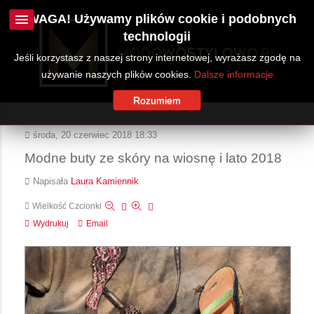
UWAGA! Używamy plików cookie i podobnych
technologii
Jeśli korzystasz z naszej strony internetowej, wyrażasz zgodę na
używanie naszych plików cookies.
Dalsze informacje
Rozumiem
środa, 20 czerwiec 2018 18:33
Modne buty ze skóry na wiosnę i lato 2018
Napisała
Laura Kamiennik
Wielkość Czcionki
Wydrukuj
Email