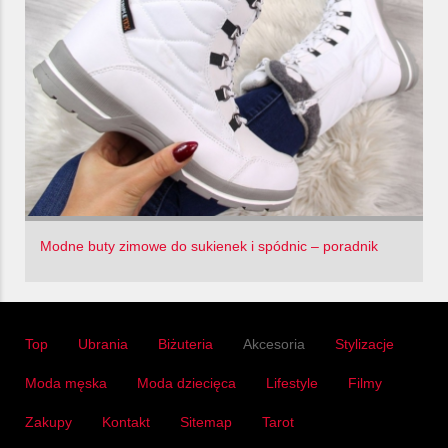
Modne buty zimowe do sukienek i spódnic – poradnik
Top
Ubrania
Biżuteria
Akcesoria
Stylizacje
Moda męska
Moda dziecięca
Lifestyle
Filmy
Zakupy
Kontakt
Sitemap
Tarot