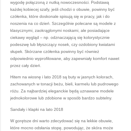
wygodę połączoną z nutką nowoczesności. Podstawą
każdej kobiecej szafy, jeśli chodzi o obuwie, powinny być
czółenka, które doskonale spisują się w pracy, jak i do
noszenia na co dzień. Szczególnie polecane są modele z
klasycznymi, zaokrąglonymi noskami, ale posiadające
ciekawy wygląd – np. odznaczającą się kolorystycznie
podeszwę lub błyszczący nosek, czy ozdobiony kwiatami
słupek. Skórzane czółenka powinny być również
odpowiednio wyprofilowane, aby zapewniały komfort nawet
przez cały dzień.
Hitem na wiosnę i lato 2018 są buty w jasnych kolorach,
zachowanych w tonacji beżu, bieli, karmelu lub pudrowego
różu. Za najbardziej eleganckie będą uznawane modele
jednokolorowe lub zdobione w sposób bardzo subtelny.
Sandały i klapki na lato 2018
W gorętsze dni warto zdecydować się na lekkie obuwie,
które mocno odsłania stopę, powodując, że skóra może