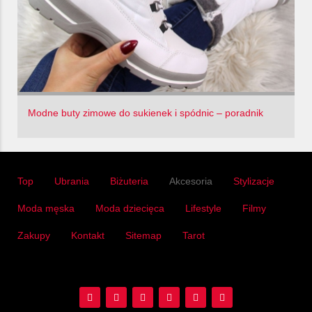
Modne buty zimowe do sukienek i spódnic – poradnik
Top
Ubrania
Biżuteria
Akcesoria
Stylizacje
Moda męska
Moda dziecięca
Lifestyle
Filmy
Zakupy
Kontakt
Sitemap
Tarot