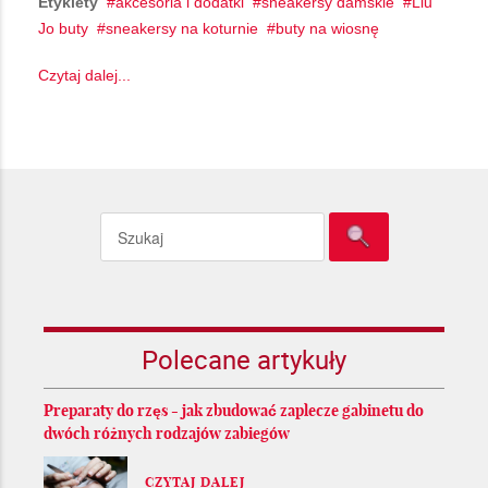
Etykiety
akcesoria i dodatki
sneakersy damskie
Liu
Jo buty
sneakersy na koturnie
buty na wiosnę
Czytaj dalej...
Polecane artykuły
Preparaty do rzęs - jak zbudować zaplecze gabinetu do
dwóch różnych rodzajów zabiegów
CZYTAJ DALEJ