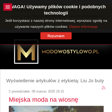
UWAGA! Używamy plików cookie i podobnych
Ostrzeżenie
technologii
JUser::_load: Nie można załadować danych użytkownika o
Jeśli korzystasz z naszej strony internetowej, wyrażasz zgodę na
ID: 360.
używanie naszych plików cookies.
Dalsze informacje
Rozumiem
Wyświetlenie artykułów z etykietą: Liu Jo buty
poniedziałek, 09 marzec 2020 19:15
Miejska moda na wiosnę