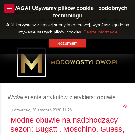
UWAGA! Używamy plików cookie i podobnych
Ostrzeżenie
technologii
JUser::_load: Nie można załadować danych użytkownika o
Jeśli korzystasz z naszej strony internetowej, wyrażasz zgodę na
ID: 360.
używanie naszych plików cookies.
Dalsze informacje
Rozumiem
Wyświetlenie artykułów z etykietą: obuwie
czwartek, 30 styczeń 2020 11:28
Modne obuwie na nadchodzący
sezon: Bugatti, Moschino, Guess,