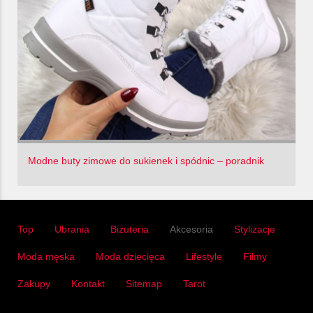
Modne buty zimowe do sukienek i spódnic – poradnik
Top
Ubrania
Biżuteria
Akcesoria
Stylizacje
Moda męska
Moda dziecięca
Lifestyle
Filmy
Zakupy
Kontakt
Sitemap
Tarot