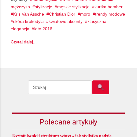
mężczyzn
stylizacje
męskie stylizacje
kurtka bomber
Kris Van Assche
Christian Dior
moro
trendy modowe
skóra krokodyla
kwiatowe akcenty
klasyczna
elegancja
lato 2016
Czytaj dalej...
Polecane artykuły
Kształt kępki i struktura włosa - jak stylistka nadaje