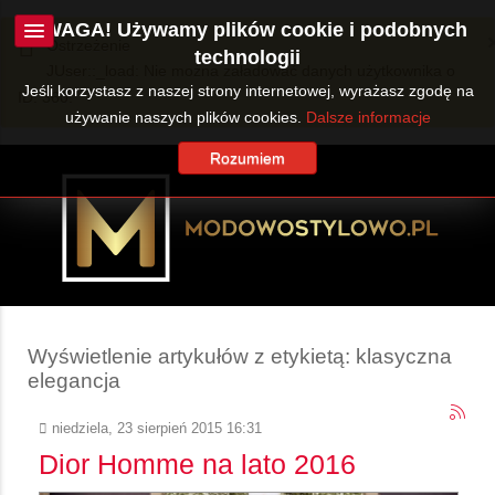
UWAGA! Używamy plików cookie i podobnych
Ostrzeżenie
technologii
JUser::_load: Nie można załadować danych użytkownika o
Jeśli korzystasz z naszej strony internetowej, wyrażasz zgodę na
ID: 360.
używanie naszych plików cookies.
Dalsze informacje
Rozumiem
Wyświetlenie artykułów z etykietą: klasyczna
elegancja
niedziela, 23 sierpień 2015 16:31
Dior Homme na lato 2016