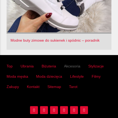
Modne buty zimowe do sukienek i spódnic – poradnik
Top
Ubrania
Biżuteria
Akcesoria
Stylizacje
Moda męska
Moda dziecięca
Lifestyle
Filmy
Zakupy
Kontakt
Sitemap
Tarot