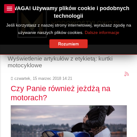
UWAGA! Używamy plików cookie i podobnych
technologii
Jeśli korzystasz z naszej strony internetowej, wyrażasz zgodę na
używanie naszych plików cookies.
Dalsze informacje
Rozumiem
Wyświetlenie artykułów z etykietą: kurtki
motocyklowe
czwartek, 15 marzec 2018 14:21
Czy Panie również jeżdżą na
motorach?